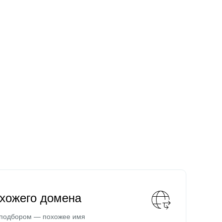
охожего домена
 подбором — похожее имя