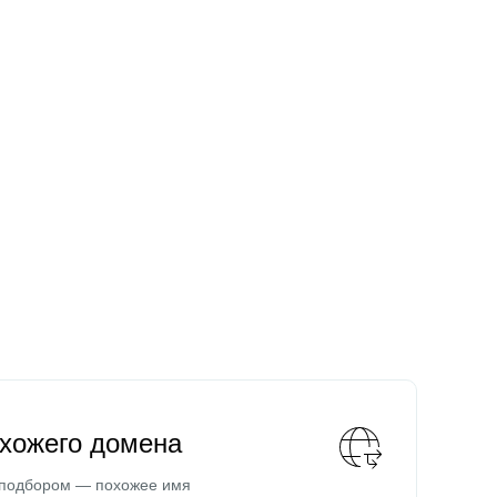
охожего домена
 подбором — похожее имя