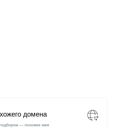
охожего домена
 подбором — похожее имя