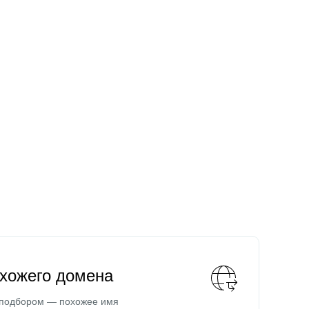
охожего домена
 подбором — похожее имя