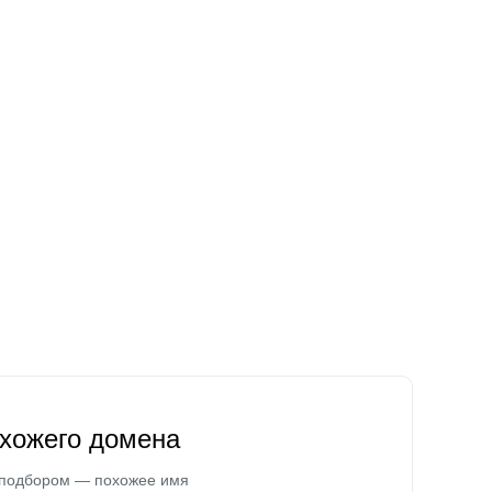
охожего домена
 подбором — похожее имя