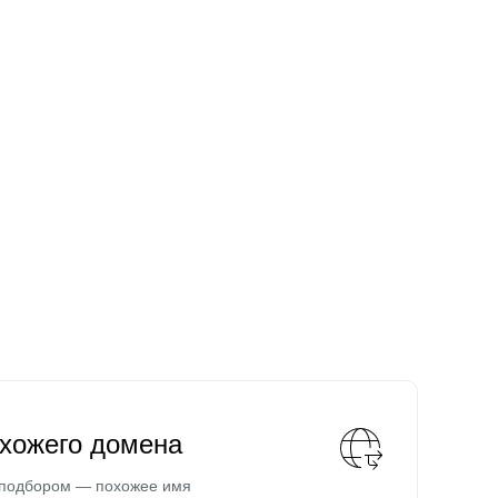
охожего домена
 подбором — похожее имя