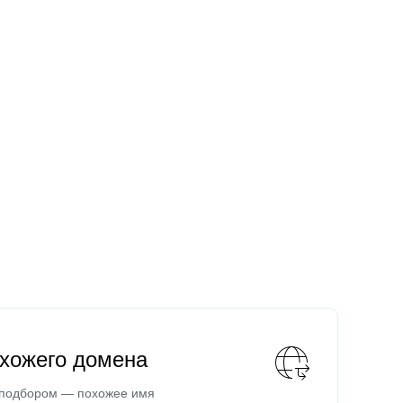
охожего домена
 подбором — похожее имя