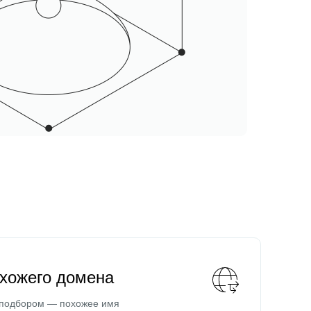
охожего домена
 подбором — похожее имя