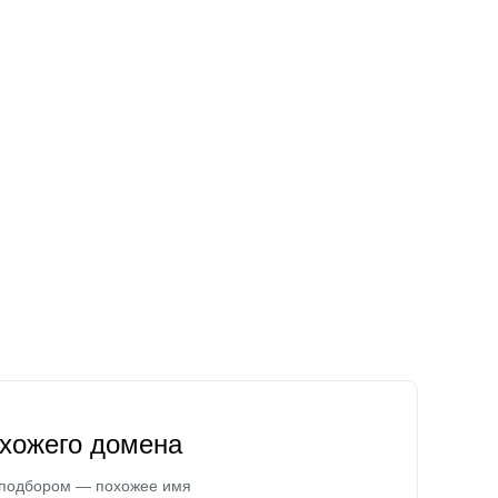
охожего домена
 подбором — похожее имя