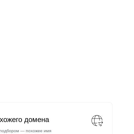
охожего домена
 подбором — похожее имя