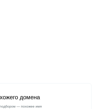
охожего домена
 подбором — похожее имя