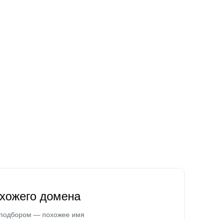
охожего домена
 подбором — похожее имя