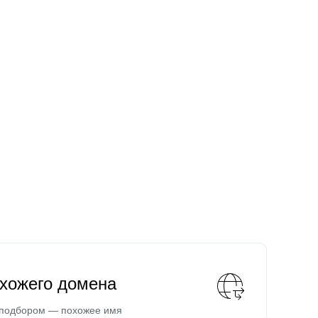
охожего домена
 подбором — похожее имя