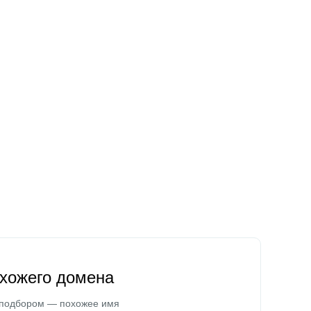
охожего домена
 подбором — похожее имя