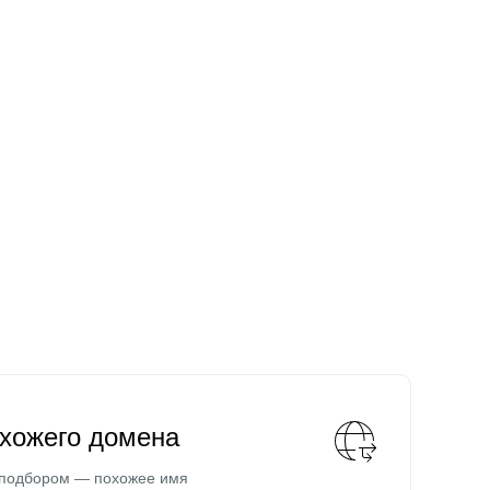
охожего домена
 подбором — похожее имя