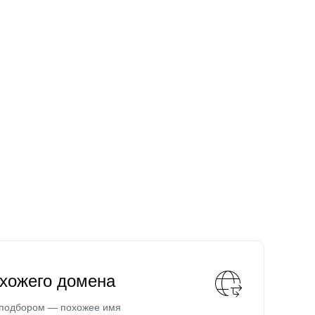
охожего домена
 подбором — похожее имя