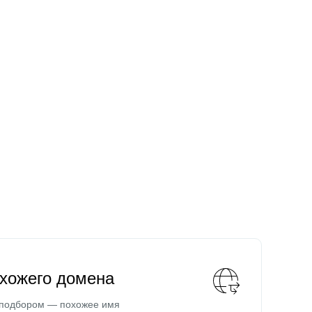
охожего домена
 подбором — похожее имя