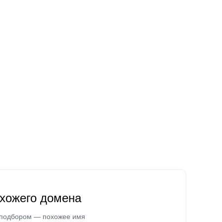
охожего домена
 подбором — похожее имя