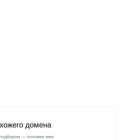
охожего домена
 подбором — похожее имя