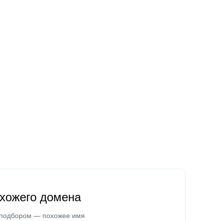
охожего домена
 подбором — похожее имя