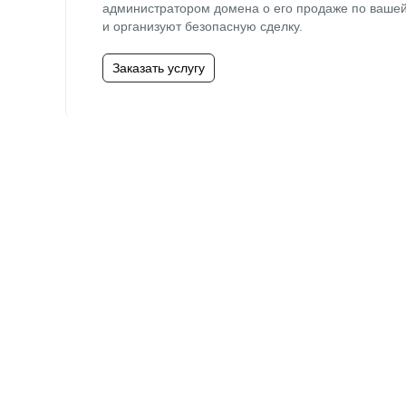
администратором домена о его продаже по ваше
и организуют безопасную сделку.
Заказать услугу
Служба поддержки
Напишите, если вам нужна помощь или консульта
по услугам.
Написать