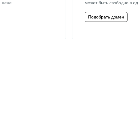
й цене
может быть свободно в од
Подобрать домен
Сервис Whois
ция
Информация о возрасте и
контакты администратора
Перейти в Whois