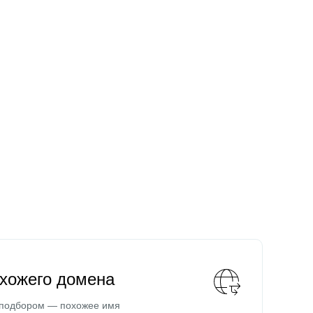
охожего домена
 подбором — похожее имя