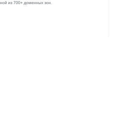
ной из 700+ доменных зон.
 сроке регистрации домена,
.