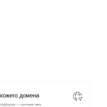
охожего домена
 подбором — похожее имя