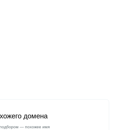
охожего домена
 подбором — похожее имя