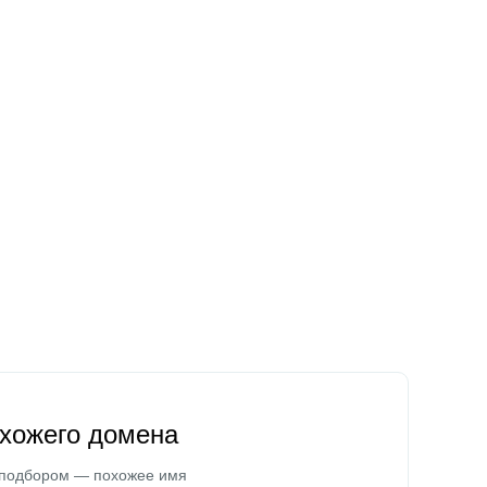
охожего домена
 подбором — похожее имя