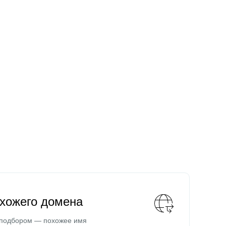
охожего домена
 подбором — похожее имя