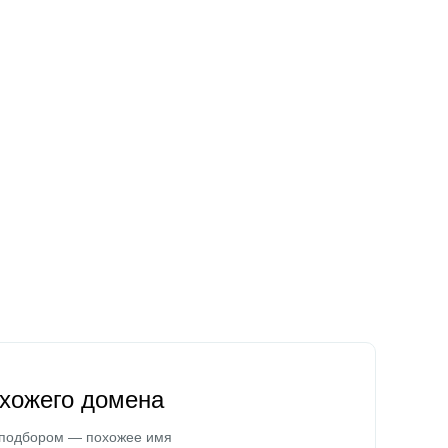
охожего домена
 подбором — похожее имя